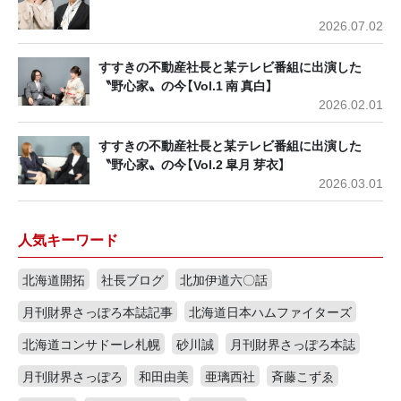
2026.07.02
すすきの不動産社長と某テレビ番組に出演した
〝野心家〟の今【Vol.1 南 真白】
2026.02.01
すすきの不動産社長と某テレビ番組に出演した
〝野心家〟の今【Vol.2 皐月 芽衣】
2026.03.01
人気キーワード
北海道開拓
社長ブログ
北加伊道六〇話
月刊財界さっぽろ本誌記事
北海道日本ハムファイターズ
北海道コンサドーレ札幌
砂川誠
月刊財界さっぽろ本誌
月刊財界さっぽろ
和田由美
亜璃西社
斉藤こずゑ