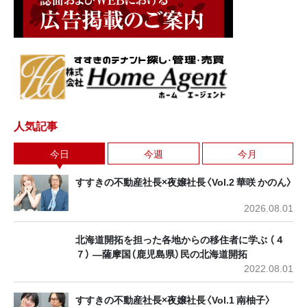
人気記事
今日
今週
今月
すすきの不動産社長×夜嬢社長〈Vol.2 華咲 かのん〉
2026.08.01
北海道開拓を担った各地からの移住者に学ぶ （４
７） ―薩摩国（鹿児島県）民の北海道開拓
2022.08.01
すすきの不動産社長×夜嬢社長〈Vol.1 南柚子〉