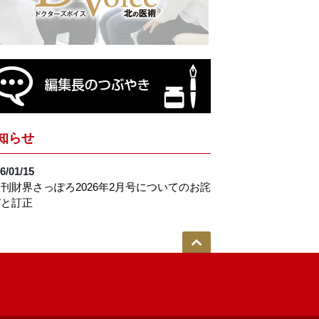
知らせ
6/01/15
刊財界さっぽろ2026年2月号についてのお詫
びと訂正