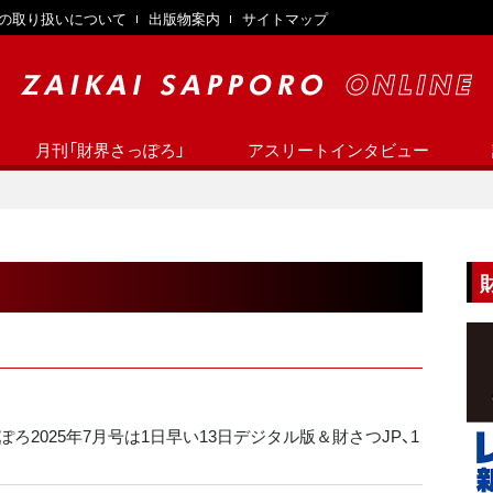
の取り扱いについて
出版物案内
サイトマップ
月刊「財界さっぽろ」
アスリートインタビュー
ろ2025年7月号は1日早い13日デジタル版＆財さつJP、1