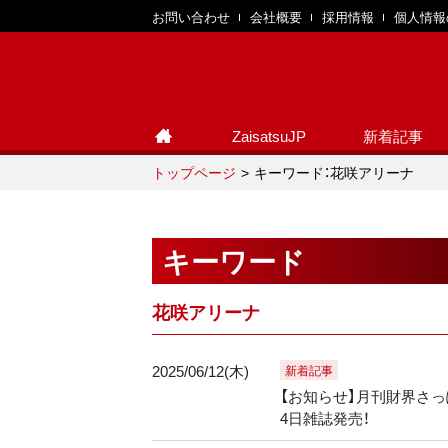
お問い合わせ
会社概要
採用情報
個人情報
ZaisatsuJP
新着記事
トップページ
キーワード：花咲アリーナ
キーワード
花咲アリーナ
2025/06/12(木)
新着記事
【お知らせ】月刊財界さっぽ
4日雑誌発売！