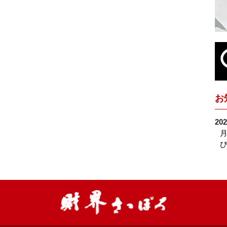
お
202
月