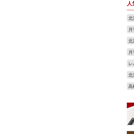
人
北
月
北
月
レ
北
高