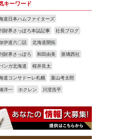
気キーワード
海道日本ハムファイターズ
刊財界さっぽろ本誌記事
社長ブログ
加伊道六〇話
北海道開拓
刊財界さっぽろ
和田由美
亜璃西社
バンガ北海道
桜井良太
海道コンサドーレ札幌
葉山考太郎
橋洋一
ホクレン
川澄浩平