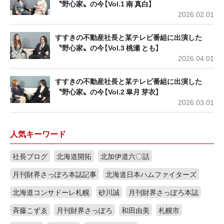
〝野心家〟の今【Vol.1 南 真白】
2026.02.01
すすきの不動産社長と某テレビ番組に出演した
〝野心家〟の今【Vol.3 桃瀬 とも】
2026.04.01
すすきの不動産社長と某テレビ番組に出演した
〝野心家〟の今【Vol.2 皐月 芽衣】
2026.03.01
人気キーワード
社長ブログ
北海道開拓
北加伊道六〇話
月刊財界さっぽろ本誌記事
北海道日本ハムファイターズ
北海道コンサドーレ札幌
砂川誠
月刊財界さっぽろ本誌
斉藤こずゑ
月刊財界さっぽろ
和田由美
札幌市