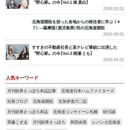
〝野心家〟の今【Vol.1 南 真白】
2026.02.01
北海道開拓を担った各地からの移住者に学ぶ （４
７） ―薩摩国（鹿児島県）民の北海道開拓
2022.08.01
すすきの不動産社長と某テレビ番組に出演した
〝野心家〟の今【Vol.3 桃瀬 とも】
2026.04.01
人気キーワード
月刊財界さっぽろ本誌記事
北海道日本ハムファイターズ
社長ブログ
北海道開拓
北加伊道六〇話
月刊財界さっぽろ本誌
北海道コンサドーレ札幌
砂川誠
斉藤こずゑ
月刊財界さっぽろ
和田由美
レバンガ北海道