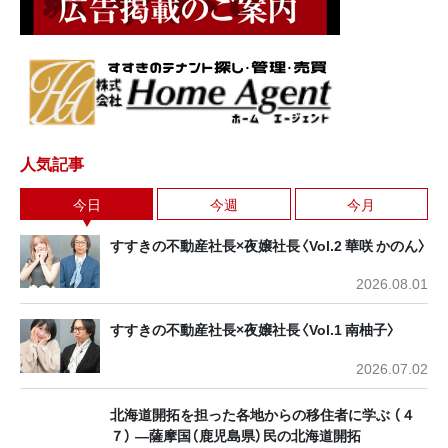
人気記事
今日
今週
今月
すすきの不動産社長×夜嬢社長〈Vol.2 華咲 かのん〉
2026.08.01
すすきの不動産社長×夜嬢社長〈Vol.1 南柚子〉
2026.07.02
北海道開拓を担った各地からの移住者に学ぶ （４
７） ―薩摩国（鹿児島県）民の北海道開拓