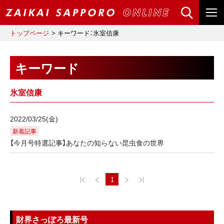
トップページ
キーワード：氷室信康
キーワード
氷室信康
2022/03/25(金)
新着記事
【今月号特選記事】あなたの知らない昆虫食の世界
1
財界さっぽろ最新号