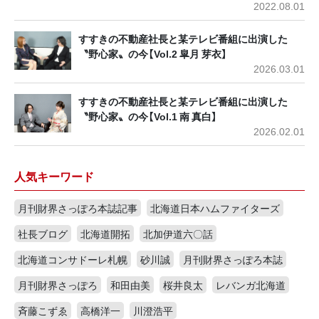
2022.08.01
すすきの不動産社長と某テレビ番組に出演した
〝野心家〟の今【Vol.2 皐月 芽衣】
2026.03.01
すすきの不動産社長と某テレビ番組に出演した
〝野心家〟の今【Vol.1 南 真白】
2026.02.01
人気キーワード
月刊財界さっぽろ本誌記事
北海道日本ハムファイターズ
社長ブログ
北海道開拓
北加伊道六〇話
北海道コンサドーレ札幌
砂川誠
月刊財界さっぽろ本誌
月刊財界さっぽろ
和田由美
桜井良太
レバンガ北海道
斉藤こずゑ
高橋洋一
川澄浩平