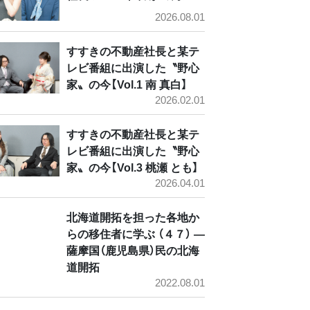
2026.08.01
すすきの不動産社長と某テ
レビ番組に出演した〝野心
家〟の今【Vol.1 南 真白】
2026.02.01
すすきの不動産社長と某テ
レビ番組に出演した〝野心
家〟の今【Vol.3 桃瀬 とも】
2026.04.01
北海道開拓を担った各地か
らの移住者に学ぶ （４７） ―
薩摩国（鹿児島県）民の北海
道開拓
2022.08.01