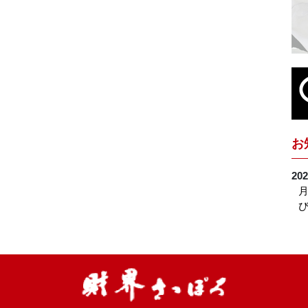
お
202
月