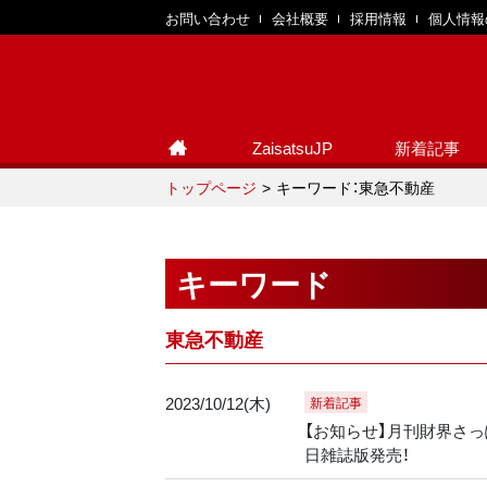
お問い合わせ
会社概要
採用情報
個人情報
ZaisatsuJP
新着記事
トップページ
キーワード：東急不動産
キーワード
東急不動産
2023/10/12(木)
新着記事
【お知らせ】月刊財界さっぽ
日雑誌版発売！