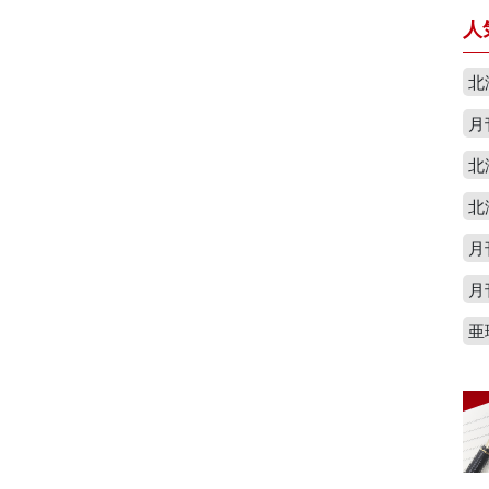
人
北
月
北
北
月
月
亜