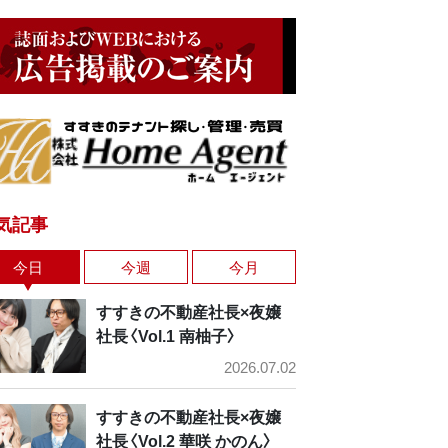
気記事
今日
今週
今月
すすきの不動産社長×夜嬢
社長〈Vol.1 南柚子〉
2026.07.02
すすきの不動産社長×夜嬢
社長〈Vol.2 華咲 かのん〉