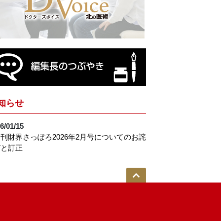
知らせ
6/01/15
刊財界さっぽろ2026年2月号についてのお詫
びと訂正