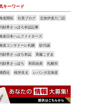
気キーワード
海道開拓
社長ブログ
北加伊道六〇話
刊財界さっぽろ本誌記事
海道日本ハムファイターズ
海道コンサドーレ札幌
砂川誠
刊財界さっぽろ本誌
斉藤こずゑ
刊財界さっぽろ
和田由美
札幌市
璃西社
桜井良太
レバンガ北海道