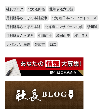
社長ブログ
北海道開拓
北加伊道六〇話
月刊財界さっぽろ本誌記事
北海道日本ハムファイターズ
月刊財界さっぽろ本誌
北海道コンサドーレ札幌
砂川誠
月刊財界さっぽろ
亜璃西社
和田由美
桜井良太
レバンガ北海道
帯広市
EZO