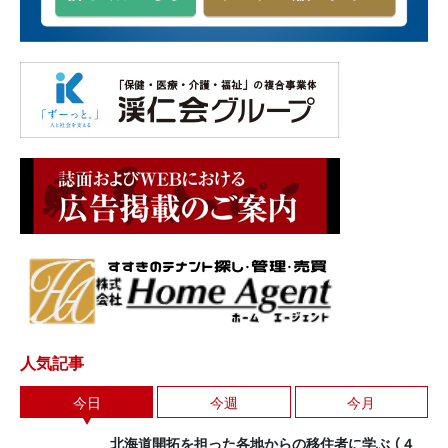
人気記事
今日
今週
今月
北海道開拓を担った各地からの移住者に学ぶ （４