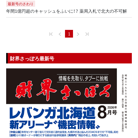
最新号のさわり
年間1億円超のキャッシュをふいに！？ 薬局入札で北大の不可解
1
財界さっぽろ最新号