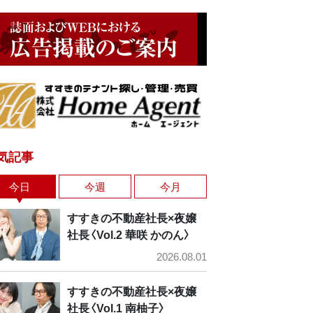
気記事
今日
今週
今月
すすきの不動産社長×夜嬢
社長〈Vol.2 華咲 かのん〉
2026.08.01
すすきの不動産社長×夜嬢
社長〈Vol.1 南柚子〉