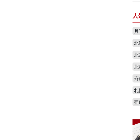
人
月
北
北
北
斉
札
亜