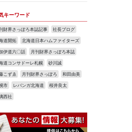
気キーワード
刊財界さっぽろ本誌記事
社長ブログ
海道開拓
北海道日本ハムファイターズ
加伊道六〇話
月刊財界さっぽろ本誌
海道コンサドーレ札幌
砂川誠
藤こずゑ
月刊財界さっぽろ
和田由美
幌市
レバンガ北海道
桜井良太
璃西社