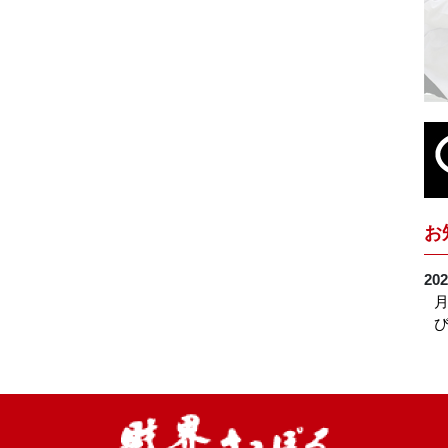
お
202
月