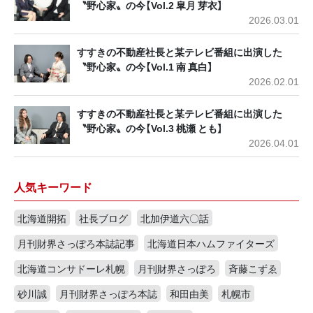
〝野心家〟の今【Vol.2 皐月 芽衣】
2026.03.01
すすきの不動産社長と某テレビ番組に出演した
〝野心家〟の今【Vol.1 南 真白】
2026.02.01
すすきの不動産社長と某テレビ番組に出演した
〝野心家〟の今【Vol.3 桃瀬 とも】
2026.04.01
人気キーワード
北海道開拓
社長ブログ
北加伊道六〇話
月刊財界さっぽろ本誌記事
北海道日本ハムファイターズ
北海道コンサドーレ札幌
月刊財界さっぽろ
斉藤こずゑ
砂川誠
月刊財界さっぽろ本誌
和田由美
札幌市