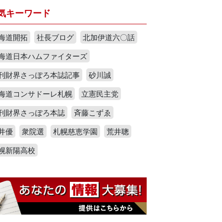
気キーワード
海道開拓
社長ブログ
北加伊道六〇話
海道日本ハムファイターズ
刊財界さっぽろ本誌記事
砂川誠
海道コンサドーレ札幌
立憲民主党
刊財界さっぽろ本誌
斉藤こずゑ
井優
衆院選
札幌慈恵学園
荒井聰
幌新陽高校