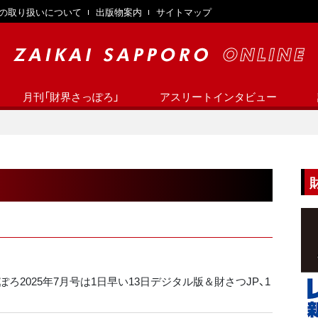
の取り扱いについて
出版物案内
サイトマップ
月刊「財界さっぽろ」
アスリートインタビュー
ろ2025年7月号は1日早い13日デジタル版＆財さつJP、1