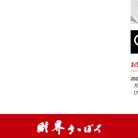
お
202
月