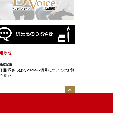
知らせ
6/01/15
刊財界さっぽろ2026年2月号についてのお詫
びと訂正