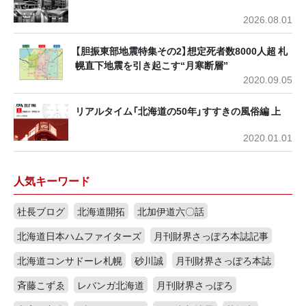
2026.08.01
【胆振東部地震特集その2】想定死者数8000人超 札
幌直下地震を引き起こす“月寒断層”
2020.09.05
リアルタイム「北海道の50年」すすきの風俗編 上
2020.01.01
人気キーワード
社長ブログ
北海道開拓
北加伊道六〇話
北海道日本ハムファイターズ
月刊財界さっぽろ本誌記事
北海道コンサドーレ札幌
砂川誠
月刊財界さっぽろ本誌
斉藤こずゑ
レバンガ北海道
月刊財界さっぽろ