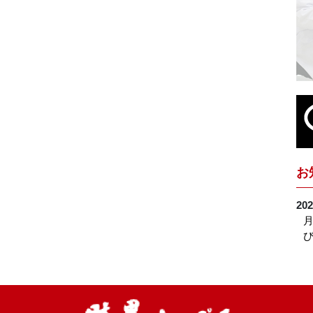
お
202
月