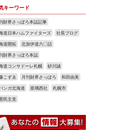
気キーワード
刊財界さっぽろ本誌記事
海道日本ハムファイターズ
社長ブログ
海道開拓
北加伊道六〇話
刊財界さっぽろ本誌
海道コンサドーレ札幌
砂川誠
藤こずゑ
月刊財界さっぽろ
和田由美
バンガ北海道
亜璃西社
札幌市
憲民主党