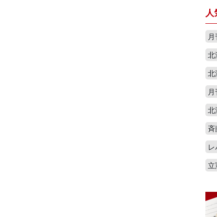
人
月
北
北
月
北
斉
レ
立