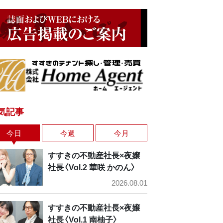
気記事
今日
今週
今月
すすきの不動産社長×夜嬢
社長〈Vol.2 華咲 かのん〉
2026.08.01
すすきの不動産社長×夜嬢
社長〈Vol.1 南柚子〉