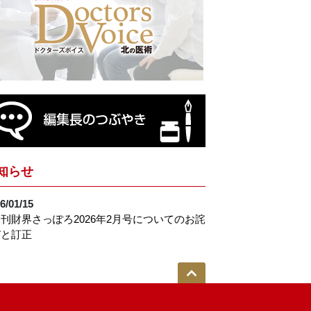
知らせ
6/01/15
刊財界さっぽろ2026年2月号についてのお詫
びと訂正