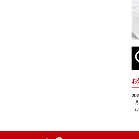
お
202
月