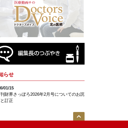
知らせ
6/01/15
刊財界さっぽろ2026年2月号についてのお詫
びと訂正