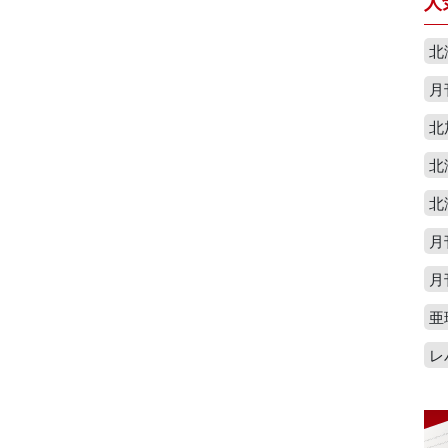
人
北
月
北
北
北
月
月
亜
レ