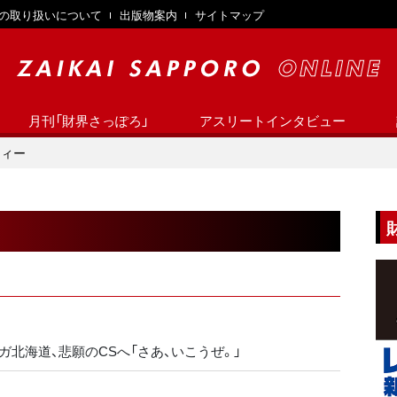
の取り扱いについて
出版物案内
サイトマップ
月刊「財界さっぽろ」
アスリートインタビュー
フィー
ガ北海道、悲願のCSへ「さあ、いこうぜ。」