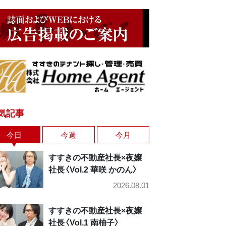
気記事
今日
今週
今月
すすきの不動産社長×夜嬢
社長〈Vol.2 華咲 かのん〉
2026.08.01
すすきの不動産社長×夜嬢
社長〈Vol.1 南柚子〉