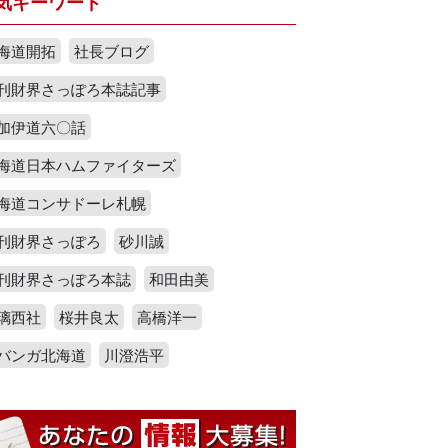
気キーワード
海道開拓
社長ブログ
刊財界さっぽろ本誌記事
加伊道六〇話
海道日本ハムファイターズ
海道コンサドーレ札幌
刊財界さっぽろ
砂川誠
刊財界さっぽろ本誌
和田由美
璃西社
桜井良太
高橋洋一
バンガ北海道
川澄浩平