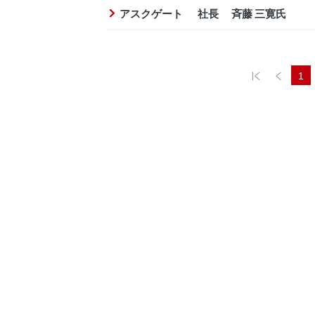
アスクゲート 社長 斉藤 三寛氏
1