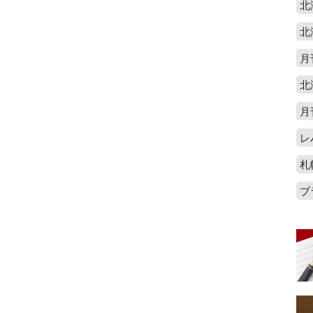
北
北
月
北
月
レ
札
ブ