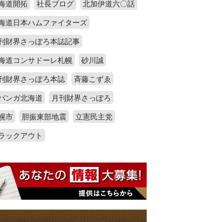
海道開拓
社長ブログ
北加伊道六〇話
海道日本ハムファイターズ
刊財界さっぽろ本誌記事
海道コンサドーレ札幌
砂川誠
刊財界さっぽろ本誌
斉藤こずゑ
バンガ北海道
月刊財界さっぽろ
幌市
胆振東部地震
立憲民主党
ラックアウト