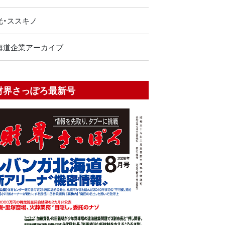
光・ススキノ
海道企業アーカイブ
財界さっぽろ最新号