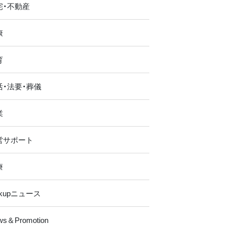
宅・不動産
康
育
活・法要・葬儀
業
営サポート
療
ckupニュース
ws＆Promotion