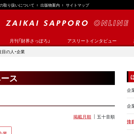
の取り扱いについて
出版物案内
サイトマップ
月刊「財界さっぽろ」
アスリートインタビュー
注目の人・企業
ベース
企
企業
掲載月順
五十音順
注
企業