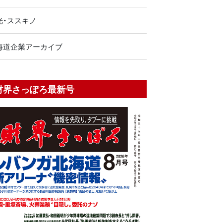
光・ススキノ
海道企業アーカイブ
財界さっぽろ最新号