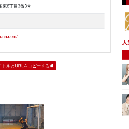
条東8丁目3番3号
kuna.com/
人
イトルとURLをコピーする