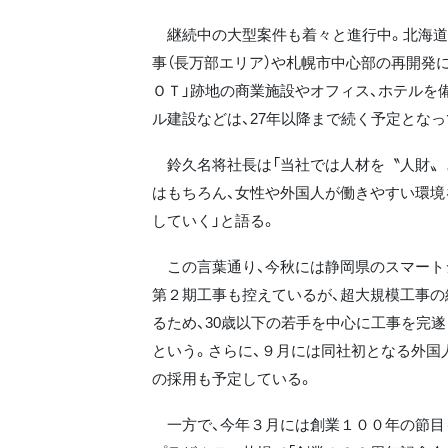
継続中の大型案件も着々と進行中。北海道
事（長万部エリア）や札幌市中心部の再開発
ＯＴ」跡地の商業施設やオフィス、ホテルを
ル建設などは、27年以降まで続く予定とな
鈴久名将社長は「当社では人材を〝人財〟
はもちろん、女性や外国人が働きやすい環境
していく」と語る。
この言葉通り、今秋には静岡県のスマート
第２期工事も控えているが、超大規模工事の
るため、30歳以下の若手を中心に工事を完
という。さらに、９月には同社初となる外国
の採用も予定している。
一方で、今年３月には創業１００年の節目