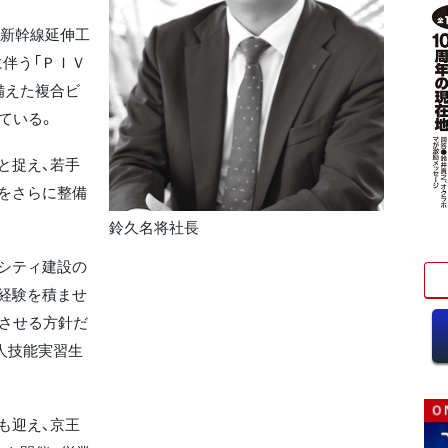
新幹線延伸工
に伴う「ＰＩＶ
備えた複合ビ
っている。
と捉え、若手
をさらに整備
鈴久名将社長
シティ建設の
経験を積ませ
遂させる方針だ
人技能実習生
も迎え、京王