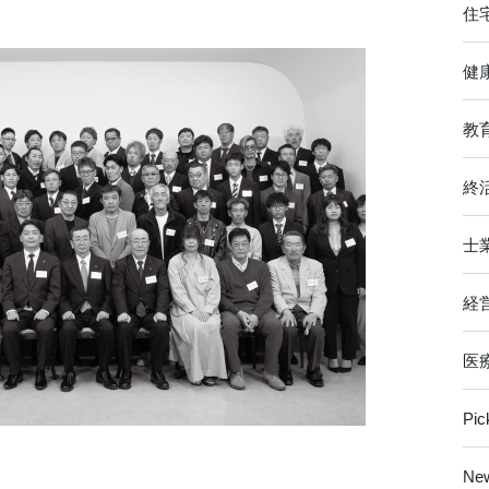
住
健
教
終
士
経
医
Pi
Ne