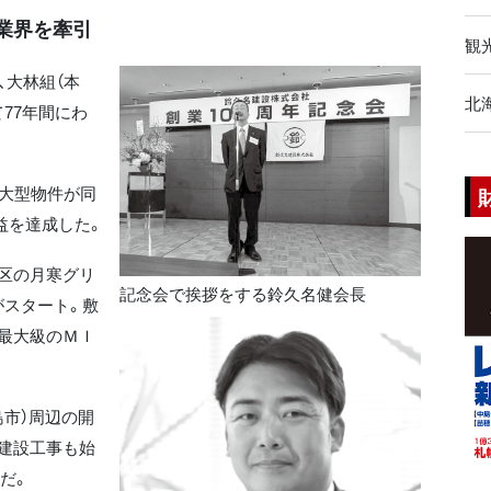
内業界を牽引
観
、大林組（本
北
77年間にわ
大型物件が同
益を達成した。
区の月寒グリ
記念会で挨拶をする鈴久名健会長
がスタート。敷
最大級のＭＩ
市）周辺の開
建設工事も始
件だ。