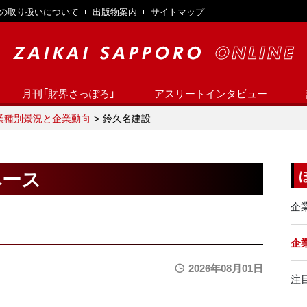
の取り扱いについて
出版物案内
サイトマップ
月刊「財界さっぽろ」
アスリートインタビュー
業種別景況と企業動向
鈴久名建設
ベース
企
企業
2026年08月01日
注