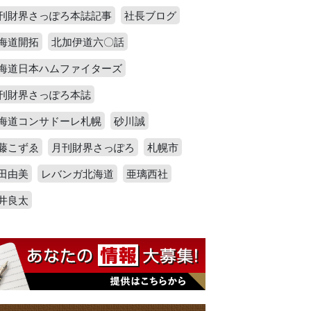
刊財界さっぽろ本誌記事
社長ブログ
海道開拓
北加伊道六〇話
海道日本ハムファイターズ
刊財界さっぽろ本誌
海道コンサドーレ札幌
砂川誠
藤こずゑ
月刊財界さっぽろ
札幌市
田由美
レバンガ北海道
亜璃西社
井良太