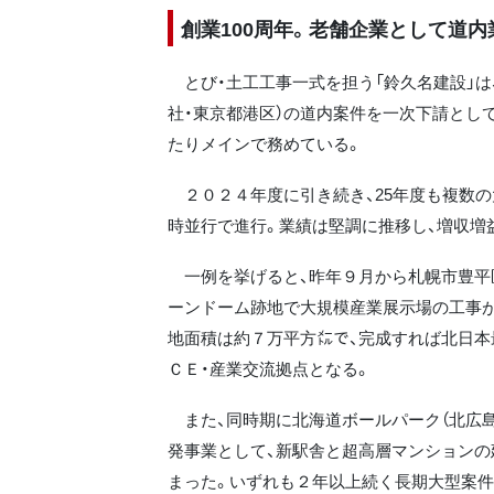
創業100周年。老舗企業として道
とび・土工工事一式を担う「鈴久名建設」は
社・東京都港区）の道内案件を一次下請として
たりメインで務めている。
２０２４年度に引き続き、25年度も複数の
時並行で進行。業績は堅調に推移し、増収増
一例を挙げると、昨年９月から札幌市豊平
ーンドーム跡地で大規模産業展示場の工事
地面積は約７万平方㍍で、完成すれば北日本
ＣＥ・産業交流拠点となる。
また、同時期に北海道ボールパーク（北広島
発事業として、新駅舎と超高層マンションの
まった。いずれも２年以上続く長期大型案