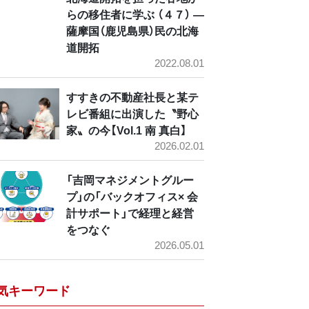
らの移住者に学ぶ （４７） ―
薩摩国（鹿児島県）民の北海
道開拓
2022.08.01
すすきの不動産社長と某テ
レビ番組に出演した〝野心
家〟の今【Vol.1 南 真白】
2026.02.01
「吉岡マネジメントグルー
プ」の「バックオフィス× 会
計サポート」で経理と経営
をつなぐ
2026.05.01
気キーワード