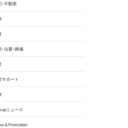
宅・不動産
康
育
活・法要・葬儀
業
営サポート
療
ckupニュース
ws＆Promotion