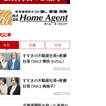
気記事
今日
今週
今月
すすきの不動産社長×夜嬢
社長〈Vol.2 華咲 かのん〉
2026.08.01
すすきの不動産社長×夜嬢
社長〈Vol.1 南柚子〉
2026.07.02
北海道開拓を担った各地か