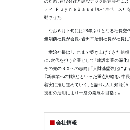
のため、建設会社と建設テック関連会社によ
ティ「ＲｕｙｎｅＢａｓｅ（ルイネベース）」
動させた。
なお６月下旬には28年ぶりとなる社長交
圭剛前社長が会長、岩田幸治副社長が社長に
幸治社長は「これまで築き上げてきた信頼
に、次代を担う企業として『建設事業の深化』
その先のＳＸへの志向』『人財基盤強化によ
『新事業への挑戦』といった重点戦略を、中
着実に推し進めていく」と語り、人工知能（Ａ
技術の活用により一層の発展を目指す。
会社情報