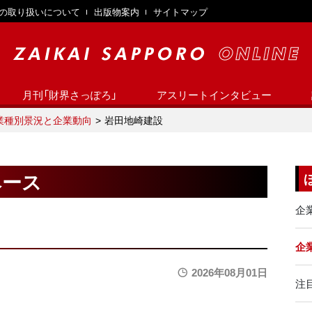
の取り扱いについて
出版物案内
サイトマップ
月刊「財界さっぽろ」
アスリートインタビュー
業種別景況と企業動向
岩田地崎建設
ベース
企
企業
2026年08月01日
注