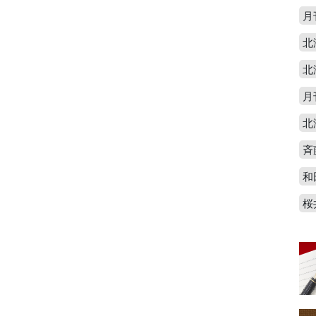
月
北
北
月
北
斉
和
桜