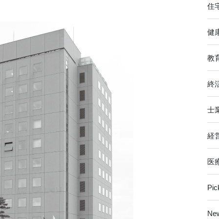
住
健
教
終
士
経
医
Pi
Ne