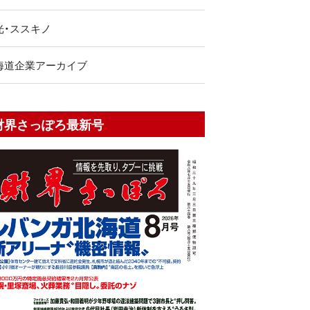
光・ススキノ
海道企業アーカイブ
財界さっぽろ最新号