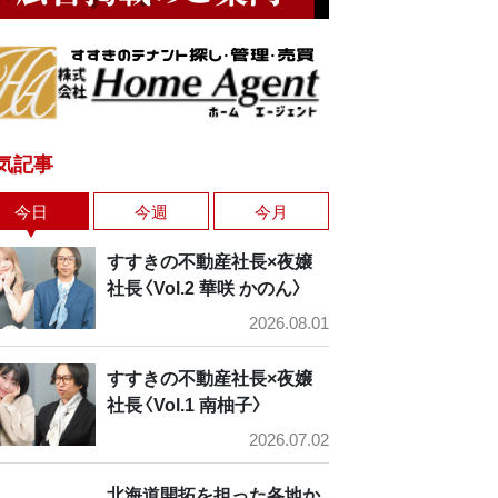
気記事
今日
今週
今月
すすきの不動産社長×夜嬢
社長〈Vol.2 華咲 かのん〉
2026.08.01
すすきの不動産社長×夜嬢
社長〈Vol.1 南柚子〉
2026.07.02
北海道開拓を担った各地か