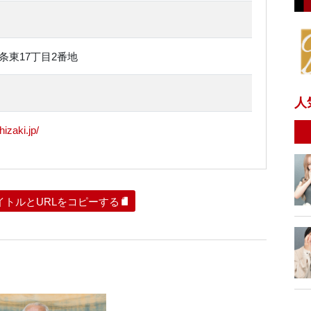
条東17丁目2番地
人
izaki.jp/
イトルとURLをコピーする