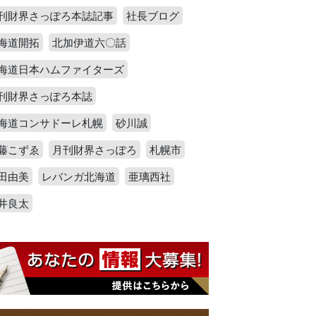
刊財界さっぽろ本誌記事
社長ブログ
海道開拓
北加伊道六〇話
海道日本ハムファイターズ
刊財界さっぽろ本誌
海道コンサドーレ札幌
砂川誠
藤こずゑ
月刊財界さっぽろ
札幌市
田由美
レバンガ北海道
亜璃西社
井良太