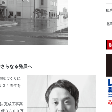
観
北
でさらなる発展へ
環境づくりに
１０４周年を
円。完成工事高
８億３３００万