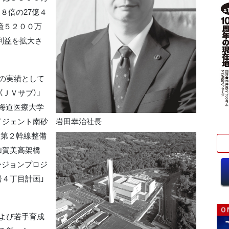
８倍の27億４
5億５２００万
利益を拡大さ
の実績として
ＪＶサブ）」
北海道医療大学
岩田幸治社長
イジェント南砂
田第２幹線整備
加賀美高架橋
ージョンプロジ
岩４丁目計画」
よび若手育成