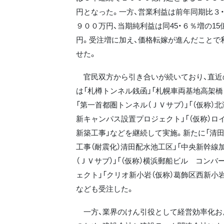
円となった。一方、営業利益は前年同期比３・
９００万円、当期純利益は同45・６％増の1
円。受注増に加え、価格転嫁が進んだことで
せた。
官民双方から引き合いが続いており、直近
は「札樽トンネル銭函」「札幌車両基地高架橋（
「第一首都圏トンネル（ＪＶサブ）」「（仮称）
新キャンパス設置プロジェクト」「（仮称）ロ
新築工事」などを継続して実施。新たに「清
工事（耐震化）清田配水池工区」「中央新幹線
（ＪＶサブ）」「（仮称）横浜郵船ビル コンバ
ェクト」「クリオ新小岩（仮称）葛飾区西新小
なども受注した。
一方、業界のけん引役として経営効率化お