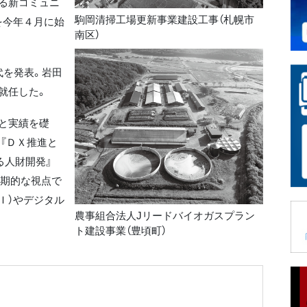
る新コミュニ
駒岡清掃工場更新事業建設工事（札幌市
を今年４月に始
南区）
代を発表。岩田
就任した。
と実績を礎
『ＤＸ推進と
る人財開発』
長期的な視点で
Ｉ）やデジタル
農事組合法人Jリードバイオガスプラン
ト建設事業（豊頃町）