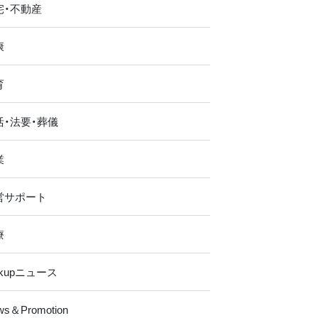
宅・不動産
康
育
活・法要・葬儀
業
営サポート
療
ckupニュース
ws＆Promotion