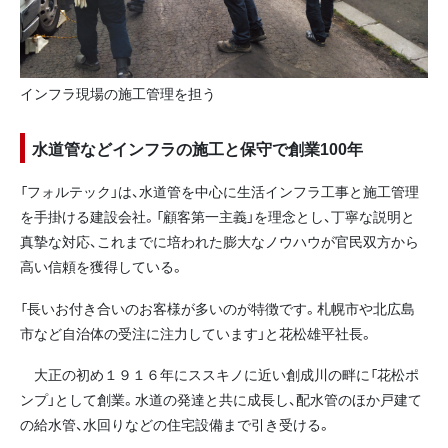
インフラ現場の施工管理を担う
水道管などインフラの施工と保守で創業100年
「フォルテック」は、水道管を中心に生活インフラ工事と施工管理
を手掛ける建設会社。「顧客第一主義」を理念とし、丁寧な説明と
真摯な対応、これまでに培われた膨大なノウハウが官民双方から
高い信頼を獲得している。
「長いお付き合いのお客様が多いのが特徴です。札幌市や北広島
市など自治体の受注に注力しています」と花松雄平社長。
大正の初め１９１６年にススキノに近い創成川の畔に「花松ポ
ンプ」として創業。水道の発達と共に成長し、配水管のほか戸建て
の給水管、水回りなどの住宅設備まで引き受ける。