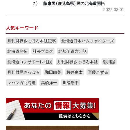
７） ―薩摩国（鹿児島県）民の北海道開拓
2022.08.01
人気キーワード
月刊財界さっぽろ本誌記事
北海道日本ハムファイターズ
北海道開拓
社長ブログ
北加伊道六〇話
北海道コンサドーレ札幌
月刊財界さっぽろ本誌
砂川誠
月刊財界さっぽろ
和田由美
桜井良太
斉藤こずゑ
レバンガ北海道
高橋洋一
川澄浩平