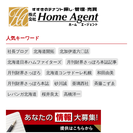
人気キーワード
社長ブログ
北海道開拓
北加伊道六〇話
北海道日本ハムファイターズ
月刊財界さっぽろ本誌記事
月刊財界さっぽろ
北海道コンサドーレ札幌
和田由美
月刊財界さっぽろ本誌
砂川誠
亜璃西社
斉藤こずゑ
レバンガ北海道
桜井良太
高橋洋一