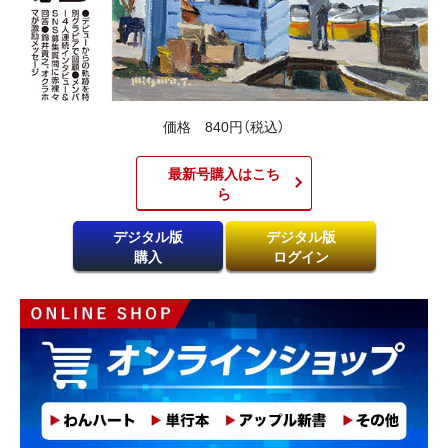
価格 840円（税込）
最新号購入はこち
ら​
デジタル版
デジタル版
購入
ログイン