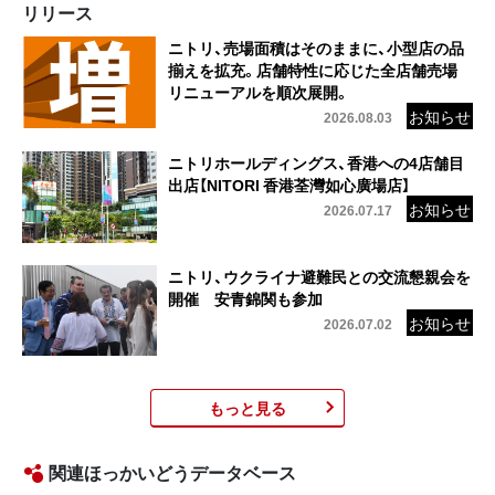
リリース
ニトリ、売場面積はそのままに、小型店の品
揃えを拡充。店舗特性に応じた全店舗売場
リニューアルを順次展開。
2026.08.03
ニトリホールディングス、香港への4店舗目
出店【NITORI 香港荃灣如心廣場店】
2026.07.17
ニトリ、ウクライナ避難民との交流懇親会を
開催 安青錦関も参加
2026.07.02
もっと見る
関連ほっかいどうデータベース