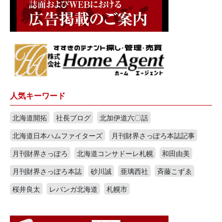
人気キーワード
北海道開拓
社長ブログ
北加伊道六〇話
北海道日本ハムファイターズ
月刊財界さっぽろ本誌記事
月刊財界さっぽろ
北海道コンサドーレ札幌
和田由美
月刊財界さっぽろ本誌
砂川誠
亜璃西社
斉藤こずゑ
桜井良太
レバンガ北海道
札幌市