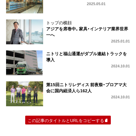
2025.05.01
トップの横顔
アジアを席巻中。家具・インテリア業界世界
一へ
2025.01.01
ニトリと福山通運がダブル連結トラックを
導入
2024.10.01
第15回ニトリレディス 前夜祭・プロアマ大
会に国内経済人ら162人
2024.10.01
この記事のタイトルとURLをコピーする