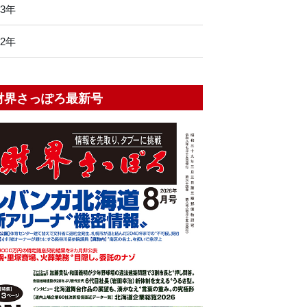
13年
12年
財界さっぽろ最新号