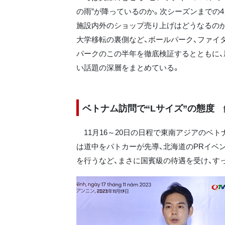
の雨”が降っているのか。次シーズンまでの
施設内外のショップ売り上げはどうなるのか
大学移転の裏側など、ボールパーク、ファイ
パークのこの半年を徹底検証するとともに、
い話題の深層をまとめている。
ベトナム訪問で“Lサイズ”の態度 
11月16～20日の日程で東南アジアのベ
は道中をパトカーが先導、北海道のPRイベ
を行うなど、まさに国賓級の待遇を受け、す