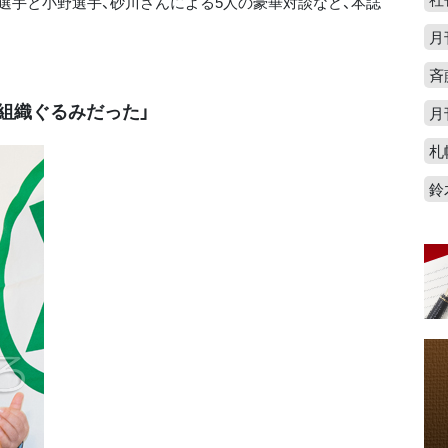
選手と小野選手、砂川さんによる5人の豪華対談など、本誌
月
斉
組織ぐるみだった」
月
札
鈴