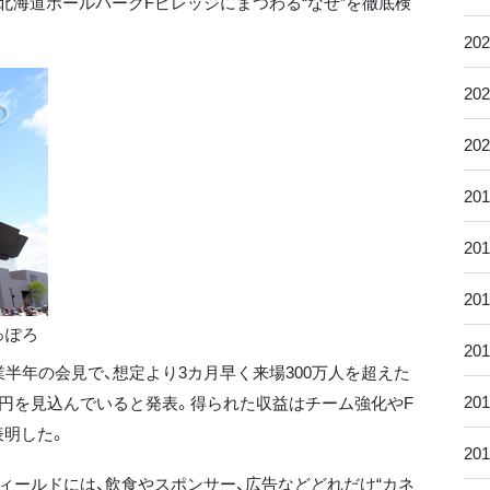
海道ボールパークFビレッジにまつわる“なぜ”を徹底検
20
20
20
20
20
20
っぽろ
20
半年の会見で、想定より3カ月早く来場300万人を超えた
20
億円を見込んでいると発表。得られた収益はチーム強化やF
表明した。
20
ールドには、飲食やスポンサー、広告などどれだけ“カネ