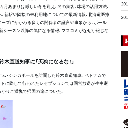
20
4カ月あまりは厳しい冬を迎え、冬の集客、球場の活用方法、
。新駅や隣接の未利用地についての最新情報、北海道医療
20
ターズにかかわる多くの関係者の証言や事象から、ボール
新シーズン以降の気になる情報、マスコミがなぜか報じな
鈴木直道知事に「天狗になるな！」
トナム・シンガポールを訪問した鈴木直道知事。ベトナムで
ントに際して行われたレセプションでは国営放送が生中継
っかりご満悦で帰国の途についた。