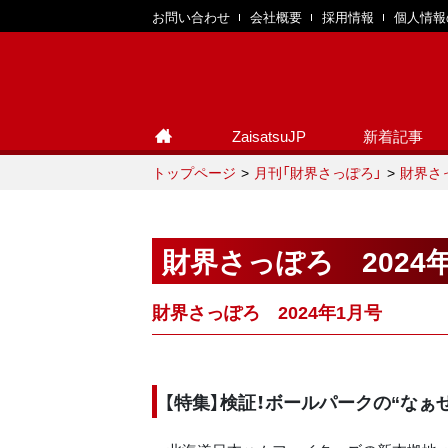
お問い合わせ
会社概要
採用情報
個人情報
ZaisatsuJP
新着記事
トップページ
月刊「財界さっぽろ」
財界さ
財界さっぽろ 2024
財界さっぽろ 2024年1月号
【特集】検証！ボールパークの“なぁ