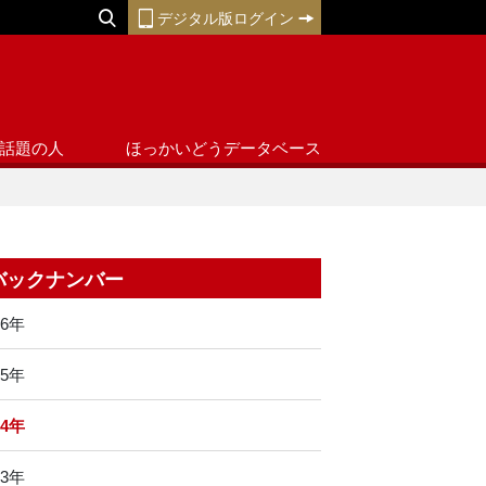
デジタル版ログイン
話題の人
ほっかいどうデータベース
バックナンバー
26年
25年
24年
23年