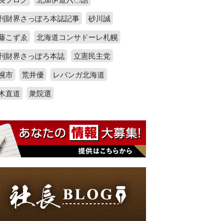
刊財界さっぽろ本誌記事
砂川誠
藤こずゑ
北海道コンサドーレ札幌
刊財界さっぽろ本誌
立憲民主党
幌市
荒井優
レバンガ北海道
木直道
衆院選