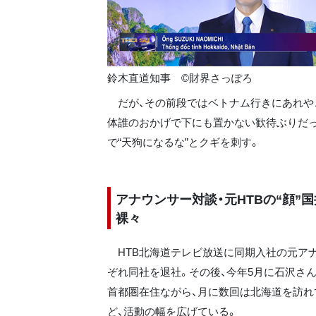
鈴木直道知事 ©財界さっぽろ
だが、その前段ではベトナム行きにあれやこ
体誰のおかげで下にも置かない歓待ぶりだっ
で“天狗になるな”とクギを刺す。
アナウンサー対談・元HTBの“顔”
裸々
HTB北海道テレビ放送に同期入社の元アナ
ぞれ同社を退社。その後、今年5月に石沢さ
首都圏在住ながら、月に数回は北海道を訪れ
ど、活動の幅を広げている。