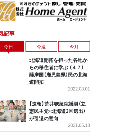
気記事
今日
今週
今月
北海道開拓を担った各地か
らの移住者に学ぶ （４７） ―
薩摩国（鹿児島県）民の北海
道開拓
2022.08.01
【速報】荒井聰衆院議員（立
憲民主党・北海道3区選出）
が引退の意向
2021.05.18