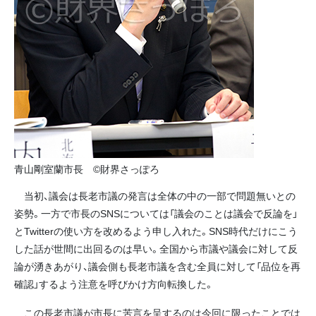
青山剛室蘭市長 ©財界さっぽろ
当初、議会は長老市議の発言は全体の中の一部で問題無いとの
姿勢。一方で市長のSNSについては「議会のことは議会で反論を」
とTwitterの使い方を改めるよう申し入れた。SNS時代だけにこう
した話が世間に出回るのは早い。全国から市議や議会に対して反
論が湧きあがり、議会側も長老市議を含む全員に対して「品位を再
確認」するよう注意を呼びかけ方向転換した。
この長老市議が市長に苦言を呈するのは今回に限ったことでは