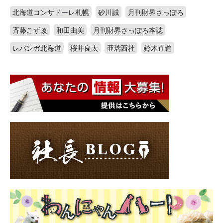
北海道コンサドーレ札幌
砂川誠
月刊財界さっぽろ
斉藤こずゑ
和田由美
月刊財界さっぽろ本誌
レバンガ北海道
桜井良太
亜璃西社
鈴木直道