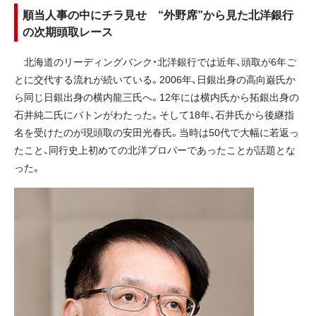
順当人事の中にチラ見せ “外野席”から見た北洋銀行
の次期頭取レース
北海道のリーディングバンク・北洋銀行では近年、頭取が6年ご
とに交代する流れが続いている。2006年、日銀出身の高向巌氏か
ら同じ日銀出身の横内龍三氏へ。12年には横内氏から拓銀出身の
石井純二氏にバトンがわたった。そして18年、石井氏から後継指
名を受けたのが現頭取の安田光春氏。当時は50代で大幅に若返っ
たこと、同行史上初めての北洋プロパーであったことが話題とな
った。