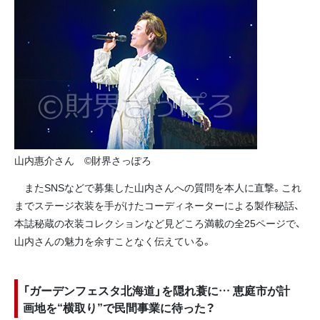
山内惠介さん ©財界さっぽろ
またSNSなどで募集した山内さんへの質問を本人に直撃。これ
までステージ衣装を手がけたコーディネーターによる製作秘話、
本誌秘蔵の衣装コレクションなど見どころ満載の全25ページで、
山内さんの魅力を余すことなく伝えている。
「ガーデンフェスタ北海道」を隠れ蓑に… 恵庭市が計
画地を“横取り”で民間事業に待った？