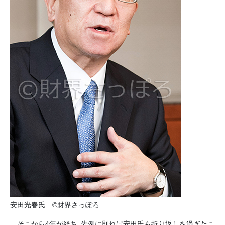
安田光春氏 ©財界さっぽろ
そこから4年が経ち、先例に則れば安田氏も折り返しを過ぎたこ