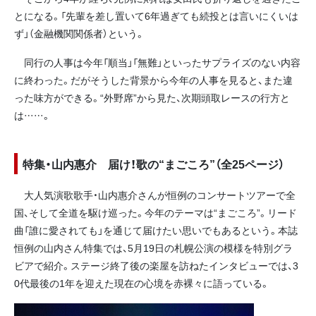
とになる。「先輩を差し置いて6年過ぎても続投とは言いにくいは
ず」（金融機関関係者）という。
同行の人事は今年「順当」「無難」といったサプライズのない内容
に終わった。だがそうした背景から今年の人事を見ると、また違
った味方ができる。“外野席”から見た、次期頭取レースの行方と
は……。
特集・山内惠介 届け！歌の“まごころ”（全25ページ）
大人気演歌歌手・山内惠介さんが恒例のコンサートツアーで全
国、そして全道を駆け巡った。今年のテーマは“まごころ”。リード
曲「誰に愛されても」を通じて届けたい思いでもあるという。本誌
恒例の山内さん特集では、5月19日の札幌公演の模様を特別グラ
ビアで紹介。ステージ終了後の楽屋を訪ねたインタビューでは、3
0代最後の1年を迎えた現在の心境を赤裸々に語っている。