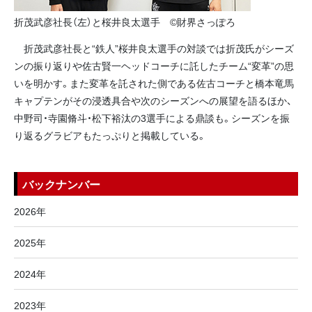
折茂武彦社長（左）と桜井良太選手 ©財界さっぽろ
折茂武彦社長と“鉄人”桜井良太選手の対談では折茂氏がシーズ
ンの振り返りや佐古賢一ヘッドコーチに託したチーム“変革”の思
いを明かす。また変革を託された側である佐古コーチと橋本竜馬
キャプテンがその浸透具合や次のシーズンへの展望を語るほか、
中野司・寺園脩斗・松下裕汰の3選手による鼎談も。シーズンを振
り返るグラビアもたっぷりと掲載している。
バックナンバー
2026年
2025年
2024年
2023年