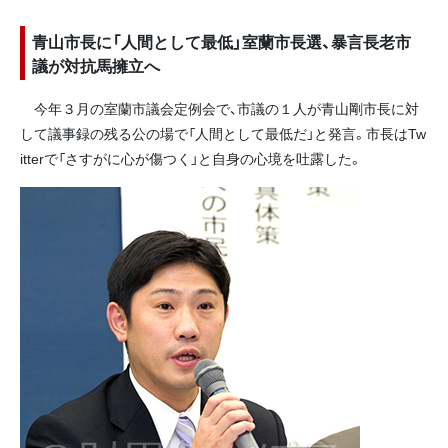
青山市長に「人間として最低」室蘭市長選、暴言長老市
議が対抗馬擁立へ
今年３月の室蘭市議会定例会で、市議の１人が青山剛市長に対
して議事録の残る公の場で「人間として最低だ」と発言。市長はTw
itterで「さすがに心が傷つく」と自身の心境を吐露した。