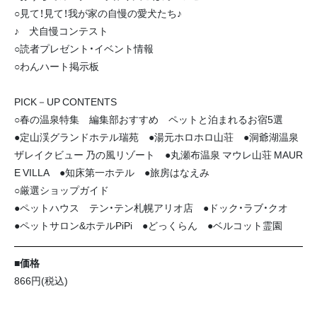
○見て！見て！我が家の自慢の愛犬たち♪
♪ 犬自慢コンテスト
○読者プレゼント・イベント情報
○わんハート掲示板
PICK－UP CONTENTS
○春の温泉特集 編集部おすすめ ペットと泊まれるお宿5選
●定山渓グランドホテル瑞苑 ●湯元ホロホロ山荘 ●洞爺湖温泉
ザレイクビュー 乃の風リゾート ●丸瀬布温泉 マウレ山荘 MAUR
E VILLA ●知床第一ホテル ●旅房はなえみ
○厳選ショップガイド
●ペットハウス テン・テン札幌アリオ店 ●ドック・ラブ・クオ
●ペットサロン&ホテルPiPi ●どっくらん ●ベルコット霊園
■価格
866円(税込)