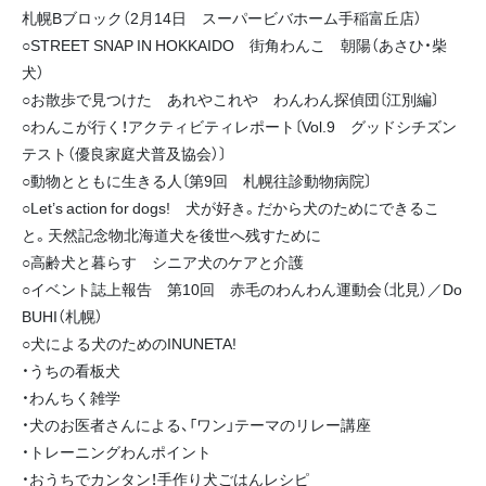
札幌Bブロック（2月14日 スーパービバホーム手稲富丘店）
○STREET SNAP IN HOKKAIDO 街角わんこ 朝陽（あさひ・柴
犬）
○お散歩で見つけた あれやこれや わんわん探偵団〔江別編〕
○わんこが行く！アクティビティレポート〔Vol.9 グッドシチズン
テスト（優良家庭犬普及協会）〕
○動物とともに生きる人〔第9回 札幌往診動物病院〕
○Let’s action for dogs! 犬が好き。だから犬のためにできるこ
と。天然記念物北海道犬を後世へ残すために
○高齢犬と暮らす シニア犬のケアと介護
○イベント誌上報告 第10回 赤毛のわんわん運動会（北見）／Do
BUHI（札幌）
○犬による犬のためのINUNETA!
・うちの看板犬
・わんちく雑学
・犬のお医者さんによる、「ワン」テーマのリレー講座
・トレーニングわんポイント
・おうちでカンタン！手作り犬ごはんレシピ