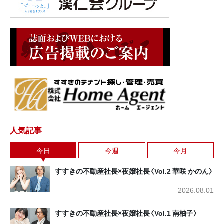
人気記事
今日
今週
今月
すすきの不動産社長×夜嬢社長〈Vol.2 華咲 かのん〉
2026.08.01
すすきの不動産社長×夜嬢社長〈Vol.1 南柚子〉