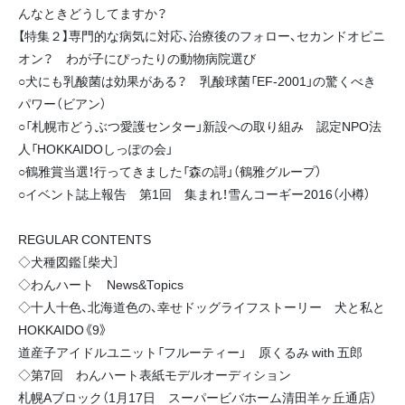
んなときどうしてますか？
【特集２】専門的な病気に対応、治療後のフォロー、セカンドオピニ
オン？ わが子にぴったりの動物病院選び
○犬にも乳酸菌は効果がある？ 乳酸球菌「EF-2001」の驚くべき
パワー（ビアン）
○「札幌市どうぶつ愛護センター」新設への取り組み 認定NPO法
人「HOKKAIDOしっぽの会」
○鶴雅賞当選！行ってきました「森の謌」（鶴雅グループ）
○イベント誌上報告 第1回 集まれ！雪んコーギー2016（小樽）
REGULAR CONTENTS
◇犬種図鑑［柴犬］
◇わんハート News&Topics
◇十人十色、北海道色の、幸せドッグライフストーリー 犬と私と
HOKKAIDO《9》
道産子アイドルユニット「フルーティー」 原くるみ with 五郎
◇第7回 わんハート表紙モデルオーディション
札幌Aブロック（1月17日 スーパービバホーム清田羊ヶ丘通店）