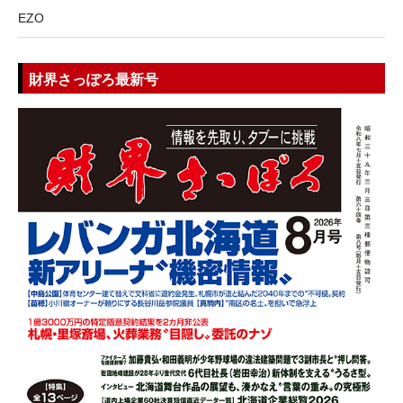
EZO
財界さっぽろ最新号