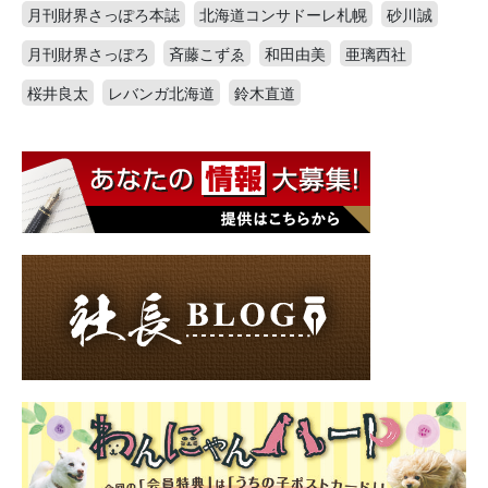
月刊財界さっぽろ本誌
北海道コンサドーレ札幌
砂川誠
月刊財界さっぽろ
斉藤こずゑ
和田由美
亜璃西社
桜井良太
レバンガ北海道
鈴木直道