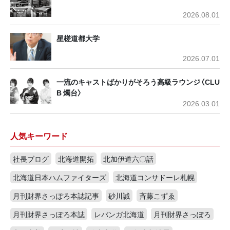
2026.08.01
星槎道都大学
2026.07.01
一流のキャストばかりがそろう高級ラウンジ〈CLU
B 燭台〉
2026.03.01
人気キーワード
社長ブログ
北海道開拓
北加伊道六〇話
北海道日本ハムファイターズ
北海道コンサドーレ札幌
月刊財界さっぽろ本誌記事
砂川誠
斉藤こずゑ
月刊財界さっぽろ本誌
レバンガ北海道
月刊財界さっぽろ