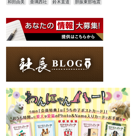
和田由美
亜璃西社
鈴木直道
胆振東部地震