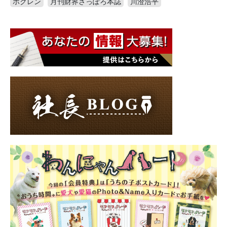
ホクレン
月刊財界さっぽろ本誌
川澄浩平