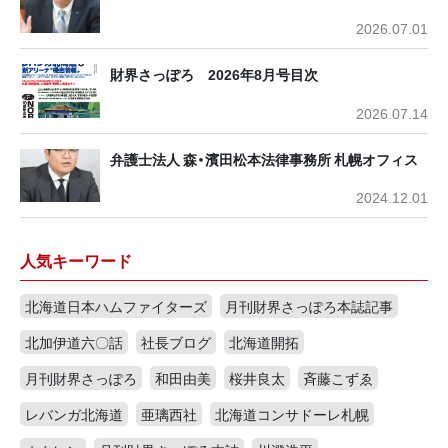
2026.07.01
財界さっぽろ 2026年8月号目次
2026.07.14
弁護士法人 森・濱田松本法律事務所 札幌オフィス
2024.12.01
人気キーワード
北海道日本ハムファイターズ
月刊財界さっぽろ本誌記事
北加伊道六〇話
社長ブログ
北海道開拓
月刊財界さっぽろ
和田由美
桜井良太
斉藤こずゑ
レバンガ北海道
亜璃西社
北海道コンサドーレ札幌