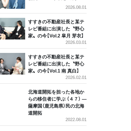
2026.08.01
すすきの不動産社長と某テ
レビ番組に出演した〝野心
家〟の今【Vol.2 皐月 芽衣】
2026.03.01
すすきの不動産社長と某テ
レビ番組に出演した〝野心
家〟の今【Vol.1 南 真白】
2026.02.01
北海道開拓を担った各地か
らの移住者に学ぶ （４７） ―
薩摩国（鹿児島県）民の北海
道開拓
2022.08.01