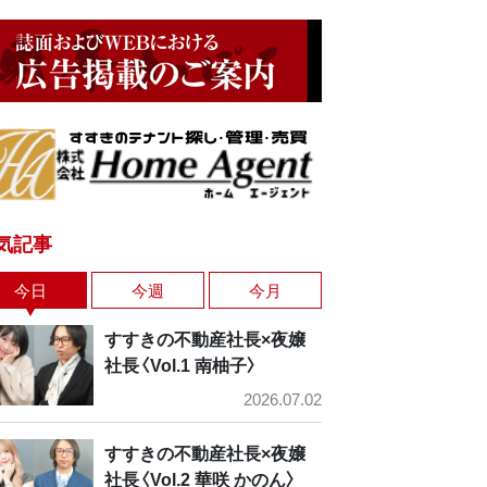
気記事
今日
今週
今月
すすきの不動産社長×夜嬢
社長〈Vol.1 南柚子〉
2026.07.02
すすきの不動産社長×夜嬢
社長〈Vol.2 華咲 かのん〉