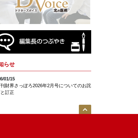
知らせ
6/01/15
刊財界さっぽろ2026年2月号についてのお詫
びと訂正