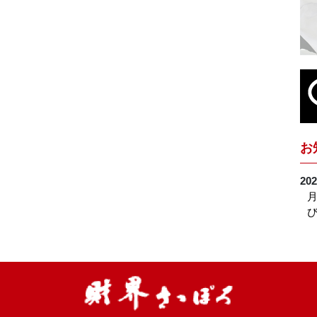
お
202
月