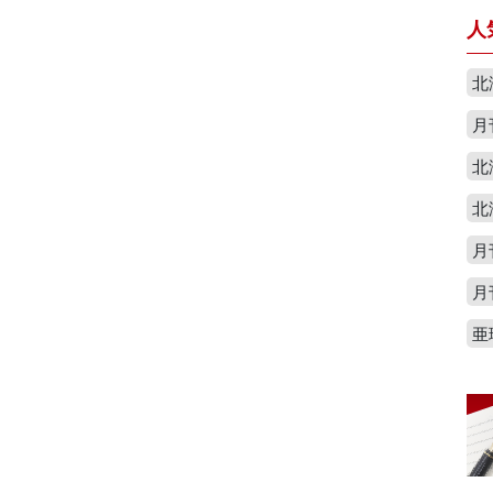
人
北
月
北
北
月
月
亜