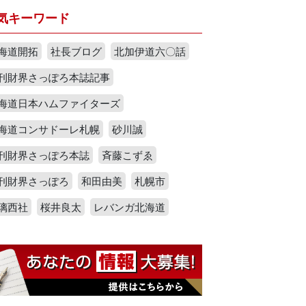
気キーワード
海道開拓
社長ブログ
北加伊道六〇話
刊財界さっぽろ本誌記事
海道日本ハムファイターズ
海道コンサドーレ札幌
砂川誠
刊財界さっぽろ本誌
斉藤こずゑ
刊財界さっぽろ
和田由美
札幌市
璃西社
桜井良太
レバンガ北海道