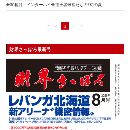
全30種目 インターハイ全道王者候補たちの「幻の夏」
1
財界さっぽろ最新号