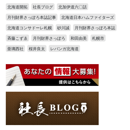
北海道開拓
社長ブログ
北加伊道六〇話
月刊財界さっぽろ本誌記事
北海道日本ハムファイターズ
北海道コンサドーレ札幌
砂川誠
月刊財界さっぽろ本誌
斉藤こずゑ
月刊財界さっぽろ
和田由美
札幌市
亜璃西社
桜井良太
レバンガ北海道