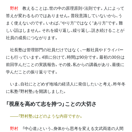
野村
教えることは、世の中の原理原則・法則です。人によって
答えが変わるものではありません。普段意識していないから、う
まく使えないのです。いわば、“やり方”ではなく“あり方”です。難
しい話はしません。それを繰り返し、繰り返し、説き続けることが
社員の成長につながります。
社長塾は管理部門の社員だけではなく、一般社員やドライバー
にも行っています。4班に分けて、時間は90分です。最初の30分は
前回学んだことの実践報告。その後、私からの講義があり、最後に
学んだことの振り返りです。
いま、自社にとどめず地域の経済人に発信したいと考え、昨年冬
に私塾「野村塾」を開講しました。
「視座を高めて志を持つ」ことの大切さ
――「野村塾」はどのような内容ですか。
野村
「中心道」という、身体から思考を変える文武両道の人間