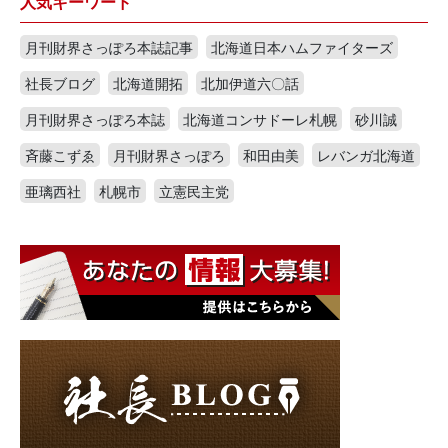
人気キーワード
月刊財界さっぽろ本誌記事
北海道日本ハムファイターズ
社長ブログ
北海道開拓
北加伊道六〇話
月刊財界さっぽろ本誌
北海道コンサドーレ札幌
砂川誠
斉藤こずゑ
月刊財界さっぽろ
和田由美
レバンガ北海道
亜璃西社
札幌市
立憲民主党