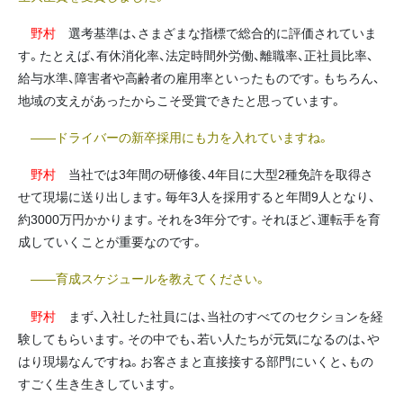
野村
選考基準は、さまざまな指標で総合的に評価されていま
す。たとえば、有休消化率、法定時間外労働、離職率、正社員比率、
給与水準、障害者や高齢者の雇用率といったものです。もちろん、
地域の支えがあったからこそ受賞できたと思っています。
――ドライバーの新卒採用にも力を入れていますね。
野村
当社では3年間の研修後、4年目に大型2種免許を取得さ
せて現場に送り出します。毎年3人を採用すると年間9人となり、
約3000万円かかります。それを3年分です。それほど、運転手を育
成していくことが重要なのです。
――育成スケジュールを教えてください。
野村
まず、入社した社員には、当社のすべてのセクションを経
験してもらいます。その中でも、若い人たちが元気になるのは、や
はり現場なんですね。お客さまと直接接する部門にいくと、もの
すごく生き生きしています。