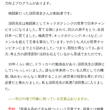
力向上プログラムがあります。
格闘家だった須田達史さんが創始者です。
須田先生は格闘家としてキックボクシングの世界で日本チャン
ピオンになりました。育てる側にまわり、20人の弟子をとり、全員
日本一に育てました。極真空手、キックボクシング、K―1など、ジ
ャンルを超えて王者を輩出しています。そのうち、8人が世界チャ
ンピオンにまで上り詰めました。つまり、競技が異なっても、あり
方、考え方の原理原則・法則を伝えているから育成できたのです。
10年くらい前に、ドラッカーの勉強会があり、須田先生が講師と
していらっしゃいました。誰もが本来持っている人間としての機
能、強みをいかんなく発揮することが、経営者の役割を果たすのに
必要だと教わりました。私も須田先生の私塾「須田塾」に入りまし
た。
――学びの場で印象に残っている言葉はありますか。
野村
「視座を高めて志を持つ」という言葉です。視座とは物事