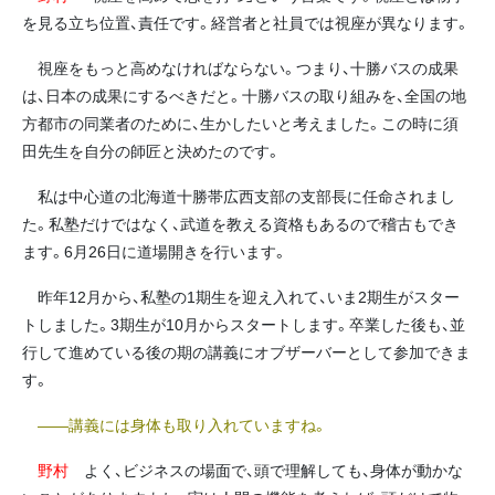
を見る立ち位置、責任です。経営者と社員では視座が異なります。
視座をもっと高めなければならない。つまり、十勝バスの成果
は、日本の成果にするべきだと。十勝バスの取り組みを、全国の地
方都市の同業者のために、生かしたいと考えました。この時に須
田先生を自分の師匠と決めたのです。
私は中心道の北海道十勝帯広西支部の支部長に任命されまし
た。私塾だけではなく、武道を教える資格もあるので稽古もでき
ます。6月26日に道場開きを行います。
昨年12月から、私塾の1期生を迎え入れて、いま2期生がスター
トしました。3期生が10月からスタートします。卒業した後も、並
行して進めている後の期の講義にオブザーバーとして参加できま
す。
――講義には身体も取り入れていますね。
野村
よく、ビジネスの場面で、頭で理解しても、身体が動かな