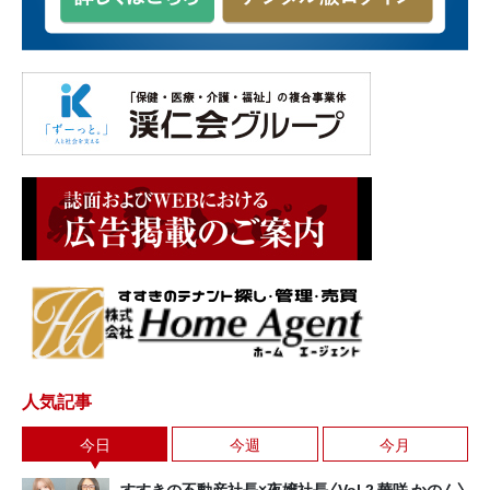
人気記事
今日
今週
今月
すすきの不動産社長×夜嬢社長〈Vol.2 華咲 かのん〉