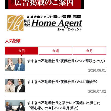
人気記事
今日
今週
今月
すすきの不動産社長×夜嬢社長〈Vol.2 華咲 かのん〉
2026.08.01
すすきの不動産社長×夜嬢社長〈Vol.1 南柚子〉
2026.07.02
すすきの不動産社長と某テレビ番組に出演した
〝野心家〟の今【Vol.2 皐月 芽衣】