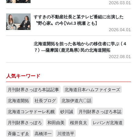
2026.03.01
すすきの不動産社長と某テレビ番組に出演した
〝野心家〟の今【Vol.3 桃瀬 とも】
2026.04.01
北海道開拓を担った各地からの移住者に学ぶ （４
７） ―薩摩国（鹿児島県）民の北海道開拓
2022.08.01
人気キーワード
月刊財界さっぽろ本誌記事
北海道日本ハムファイターズ
北海道開拓
社長ブログ
北加伊道六〇話
北海道コンサドーレ札幌
砂川誠
月刊財界さっぽろ本誌
月刊財界さっぽろ
和田由美
桜井良太
レバンガ北海道
斉藤こずゑ
高橋洋一
川澄浩平