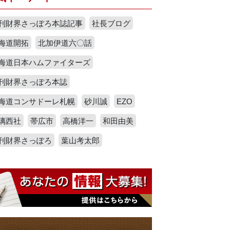
刊財界さっぽろ本誌記事
社長ブログ
海道開拓
北加伊道六〇話
海道日本ハムファイターズ
刊財界さっぽろ本誌
海道コンサドーレ札幌
砂川誠
EZO
璃西社
帯広市
高橋洋一
和田由美
刊財界さっぽろ
葉山考太郎