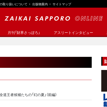
の取り扱いについて
出版物案内
サイトマップ
月刊「財界さっぽろ」
アスリートインタビュー
全道王者候補たちの「幻の夏」（前編）