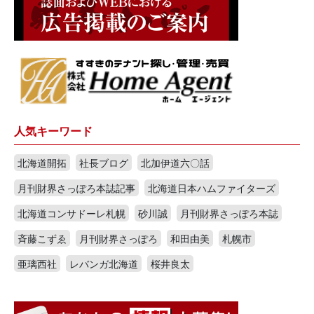
人気キーワード
北海道開拓
社長ブログ
北加伊道六〇話
月刊財界さっぽろ本誌記事
北海道日本ハムファイターズ
北海道コンサドーレ札幌
砂川誠
月刊財界さっぽろ本誌
斉藤こずゑ
月刊財界さっぽろ
和田由美
札幌市
亜璃西社
レバンガ北海道
桜井良太