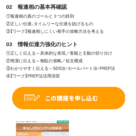
02 報連相の基本再確認
①報連相の真のゴールと３つの鉄則
②正しい伝達、タイムリーな伝達を妨げるもの
③【ワーク】報連相しにくい相手の攻略方法を考える
03 情報伝達力強化のヒント
①正しく伝える～具体的な表現／客観と主観の切り分け
②簡潔に伝える～無駄の省略／短文構成
③わかりやすく伝える～SDS法・ホールパート法・PREP法
④【ワーク】PREP法活用演習