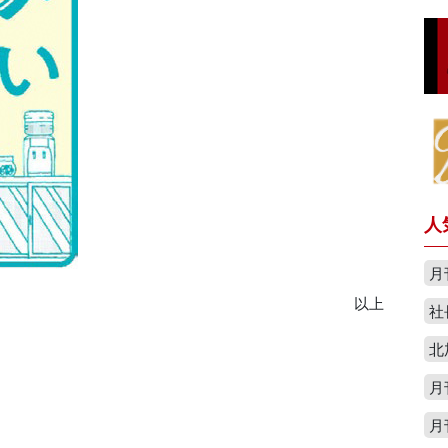
人
月
以上
社
北
月
月