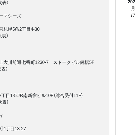
202
（代表）
月
ーマシーズ
札幌5条2丁目4-30
（代表）
大川前通七番町1230-7 ストークビル鏡橋5F
（代表）
目1-5 JR南新宿ビル10F（総合受付11F）
（代表）
ィ
丁目13-27