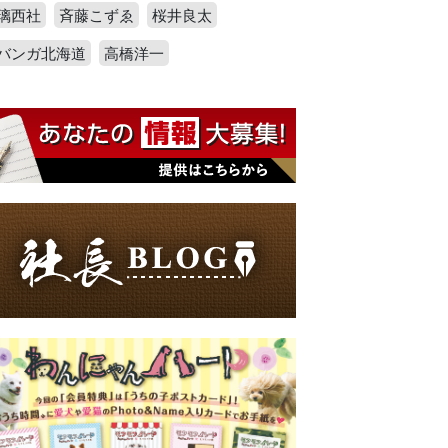
璃西社
斉藤こずゑ
桜井良太
バンガ北海道
高橋洋一