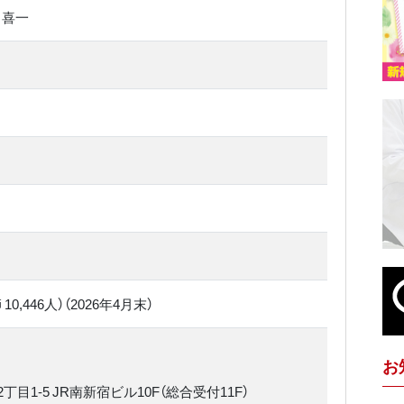
 喜一
10,446人）（2026年4月末）
お
目1-5 JR南新宿ビル10F（総合受付11F）