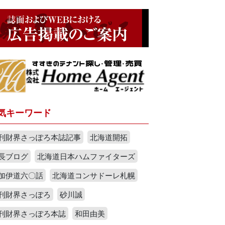
気キーワード
刊財界さっぽろ本誌記事
北海道開拓
長ブログ
北海道日本ハムファイターズ
加伊道六〇話
北海道コンサドーレ札幌
刊財界さっぽろ
砂川誠
刊財界さっぽろ本誌
和田由美