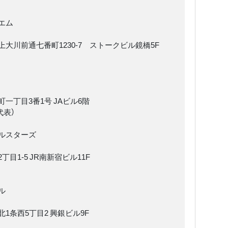
エム
大川前通七番町1230-7 ストークビル鏡橋5F
一丁目3番1号 JAビル6階
（代表）
ルスターズ
目1-5 JR南新宿ビル11F
ル
1条西5丁目2 興銀ビル9F