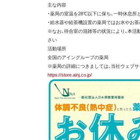
主な内容
・薬局の室温を28℃以下に保ち、一時休息所
・給水器や給茶機設置の薬局ではお水やお茶
※なお、待合室の混雑等の状況により、本活
さい
活動場所
全国のアイングループの薬局
※薬局の詳細につきましては、当社ウェブ
https://store.ainj.co.jp/