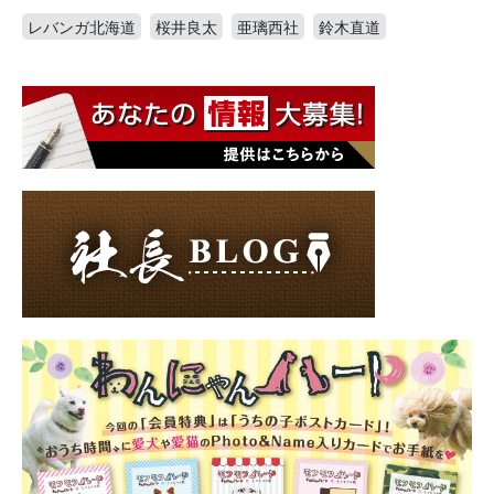
レバンガ北海道
桜井良太
亜璃西社
鈴木直道