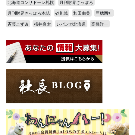
北海道コンサドーレ札幌
月刊財界さっぽろ
月刊財界さっぽろ本誌
砂川誠
和田由美
亜璃西社
斉藤こずゑ
桜井良太
レバンガ北海道
高橋洋一