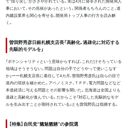
て“揺り戻し”がささやかれている。実は4月に発令された開発局人
事において、その兆候があったという。関係者もちろんのこと、道
内建設業界も関心を寄せる、開発局トップ人事の行方を読み解
く。
曽我野秀彦日銀札幌支店長「高齢化、過疎化に対応する
先駆的モデルを」
「ポテンシャリティという意味からすれば、これだけそろっている
地域はそうそうない。問題は自分の手でどうやって使いこなす
か」ーー札幌支店長に着任して4カ月、曽我野秀彦氏は自らの目で
道内の現状を確かめた。アベノミスク、ＴＰＰ、電力問題などなど
本道経済に与える問題とその影響を聞いた。北海道は全国よりも
過疎と高齢化が進んでいる。だからこそ「対応した先駆的なモデ
ルを生み出すことが期待されている」とも曽我野氏は指摘する。
【特集】自民党“魑魅魍魎”の参院選