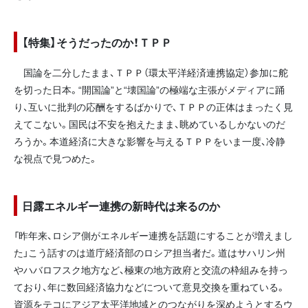
【特集】そうだったのか！ＴＰＰ
国論を二分したまま、ＴＰＰ（環太平洋経済連携協定）参加に舵
を切った日本。“開国論”と“壊国論”の極端な主張がメディアに踊
り、互いに批判の応酬をするばかりで、ＴＰＰの正体はまったく見
えてこない。国民は不安を抱えたまま、眺めているしかないのだ
ろうか。本道経済に大きな影響を与えるＴＰＰをいま一度、冷静
な視点で見つめた。
日露エネルギー連携の新時代は来るのか
「昨年来、ロシア側がエネルギー連携を話題にすることが増えまし
た」こう話すのは道庁経済部のロシア担当者だ。道はサハリン州
やハバロフスク地方など、極東の地方政府と交流の枠組みを持っ
ており、年に数回経済協力などについて意見交換を重ねている。
資源をテコにアジア太平洋地域とのつながりを深めようとするウ