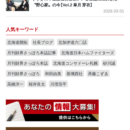
〝野心家〟の今【Vol.2 皐月 芽衣】
2026.03.01
人気キーワード
北海道開拓
社長ブログ
北加伊道六〇話
月刊財界さっぽろ本誌記事
北海道日本ハムファイターズ
月刊財界さっぽろ本誌
北海道コンサドーレ札幌
砂川誠
月刊財界さっぽろ
和田由美
亜璃西社
斉藤こずゑ
高橋洋一
桜井良太
川澄浩平