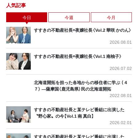
人気記事
今日
今週
今月
すすきの不動産社長×夜嬢社長〈Vol.2 華咲 かのん〉
2026.08.01
すすきの不動産社長×夜嬢社長〈Vol.1 南柚子〉
2026.07.02
北海道開拓を担った各地からの移住者に学ぶ （４
７） ―薩摩国（鹿児島県）民の北海道開拓
2022.08.01
すすきの不動産社長と某テレビ番組に出演した
〝野心家〟の今【Vol.1 南 真白】
2026.02.01
すすきの不動産社長と某テレビ番組に出演した