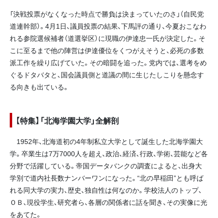
「決戦投票がなくなった時点で勝負は決まっていたのさ」（自民党
道連幹部）。4月1日、議員投票の結果、下馬評の通り、今夏おこなわ
れる参院選候補者（道選挙区）に現職の伊達忠一氏が決定した。そ
こに至るまで他の陣営は伊達優位をくつがえそうと、必死の多数
派工作を繰り広げていた。その暗闘を追った。党内では、選考をめ
ぐるドタバタと、国会議員側と道議の間に生じたしこりを懸念す
る向きも出ている。
【特集】「北海学園大学」全解剖
1952年、北海道初の4年制私立大学として誕生した北海学園大
学。卒業生は7万7000人を超え、政治、経済、行政、学術、芸能など各
分野で活躍している。帝国データバンクの調査によると、出身大
学別で道内社長数ナンバーワンになった。“北の早稲田”とも呼ば
れる同大学の実力、歴史、独自性は何なのか。学校法人のトップ、
ＯＢ、現役学生、研究者ら、各層の関係者に話を聞き、その実像に光
をあてた。