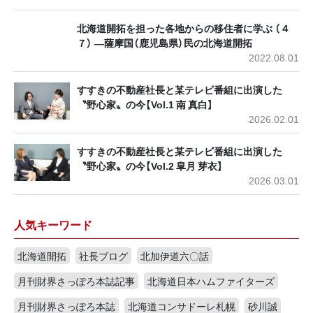
北海道開拓を担った各地からの移住者に学ぶ （４
７） ―薩摩国（鹿児島県）民の北海道開拓
2022.08.01
すすきの不動産社長と某テレビ番組に出演した
〝野心家〟の今【Vol.1 南 真白】
2026.02.01
すすきの不動産社長と某テレビ番組に出演した
〝野心家〟の今【Vol.2 皐月 芽衣】
2026.03.01
人気キーワード
北海道開拓
社長ブログ
北加伊道六〇話
月刊財界さっぽろ本誌記事
北海道日本ハムファイターズ
月刊財界さっぽろ本誌
北海道コンサドーレ札幌
砂川誠