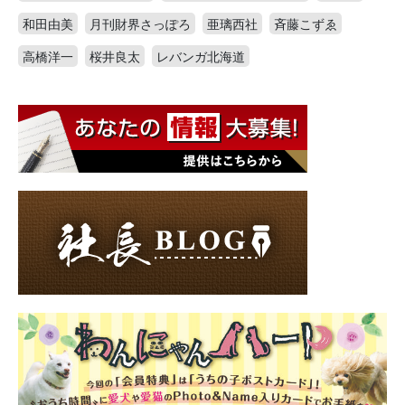
和田由美
月刊財界さっぽろ
亜璃西社
斉藤こずゑ
高橋洋一
桜井良太
レバンガ北海道