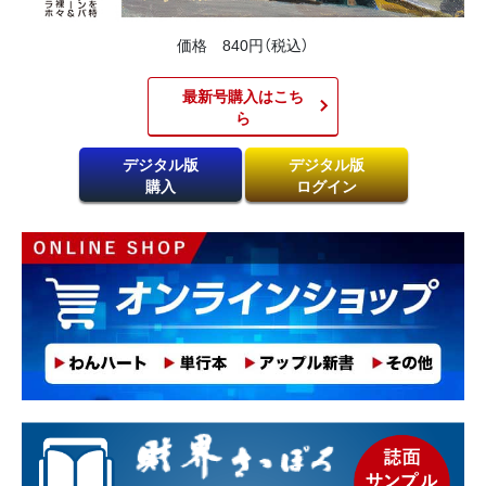
価格 840円（税込）
最新号購入はこち
ら​
デジタル版
デジタル版
購入
ログイン