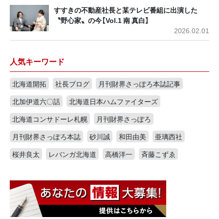
すすきの不動産社長と某テレビ番組に出演した
〝野心家〟の今【Vol.1 南 真白】
2026.02.01
人気キーワード
北海道開拓
社長ブログ
月刊財界さっぽろ本誌記事
北加伊道六〇話
北海道日本ハムファイターズ
北海道コンサドーレ札幌
月刊財界さっぽろ
月刊財界さっぽろ本誌
砂川誠
和田由美
亜璃西社
桜井良太
レバンガ北海道
高橋洋一
斉藤こずゑ